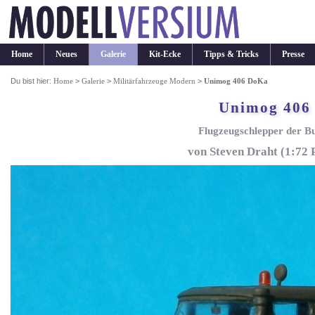
Home
Neues
Galerie
Kit-Ecke
Tipps & Tricks
Presse
Du bist hier:
Home
>
Galerie
>
Militärfahrzeuge Modern
>
Unimog 406 DoKa
Unimog 406
Flugzeugschlepper der B
von Steven Draht (1:72 