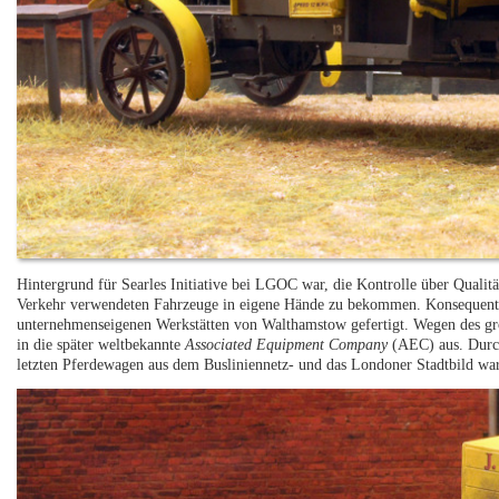
Hintergrund für Searles Initiative bei LGOC war, die Kontrolle über Quali
Verkehr verwendeten Fahrzeuge in eigene Hände zu bekommen. Konsequent
unternehmenseigenen Werkstätten von Walthamstow gefertigt. Wegen des gr
in die später weltbekannte
Associated Equipment Company
(AEC) aus. Durc
letzten Pferdewagen aus dem Busliniennetz- und das Londoner Stadtbild war 