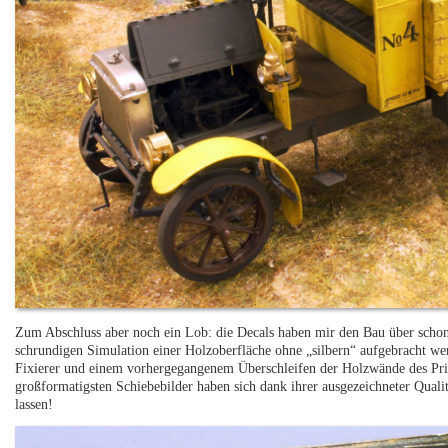
Zum Abschluss aber noch ein Lob: die Decals haben mir den Bau über schon K
schrundigen Simulation einer Holzoberfläche ohne „silbern“ aufgebracht we
Fixierer und einem vorhergegangenem Überschleifen der Holzwände des Prit
großformatigsten Schiebebilder haben sich dank ihrer ausgezeichneter Qual
lassen!