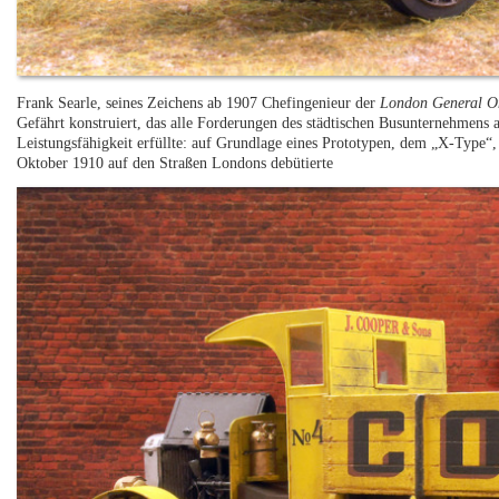
Frank Searle, seines Zeichens ab 1907 Chefingenieur der
London General 
Gefährt konstruiert, das alle Forderungen des städtischen Busunternehmens 
Leistungsfähigkeit erfüllte: auf Grundlage eines Prototypen, dem „X-Type“,
Oktober 1910 auf den Straßen Londons debütierte