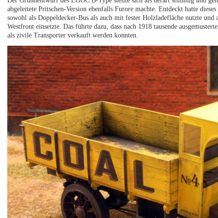
Der Grundentwurf des LGOC B-Type stellte sich als derart stimmig und ge
abgeleitete Pritschen-Version ebenfalls Furore machte. Entdeckt hatte diese
sowohl als Doppeldecker-Bus als auch mit fester Holzladefläche nutzte und 
Westfront einsetzte. Das führte dazu, dass nach 1918 tausende ausgemuster
als zivile Transporter verkauft werden konnten.