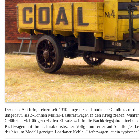
Der erste Akt bringt einen seit 1910 eingesetzten Londoner Omnibus auf die 
umgebaut, als 3-Tonnen Militär-Lastkraftwagen in den Krieg ziehen, währen
Gefährt in vielfältigem zivilen Einsatz weit in die Nachkriegsjahre hinein 
Kraftwagen mit ihren charakteristischen Vollgummireifen auf Stahlfelgen bev
der hier im Modell gezeigte Londoner Kohle -Lieferwagen ist ein typisches 