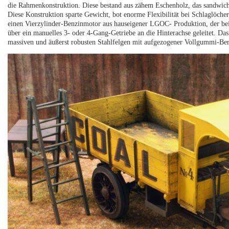
die Rahmenkonstruktion. Diese bestand aus zähem Eschenholz, das sandwicha
Diese Konstruktion sparte Gewicht, bot enorme Flexibilität bei Schlaglöch
einen Vierzylinder-Benzinmotor aus hauseigener LGOC- Produktion, der bei
über ein manuelles 3- oder 4-Gang-Getriebe an die Hinterachse geleitet. Das
massiven und äußerst robusten Stahlfelgen mit aufgezogener Vollgummi-Ber