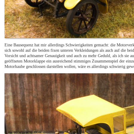
Eine Bausequenz hat mir allerdings Schwierigkeiten gemacht: die Motorverk
sich sowohl auf die beiden fixen unteren Verkleidungen als auch auf die bei
Vorsicht und achtsamer Genauigkeit und auch zu mehr Geduld, als ich sie au
geöffneten Motorklappe ein ausreichend stimmiges Zusammenspiel der einzel
Motorhaube geschlossen darstellen wollen, wäre es allerdings schwierig gew