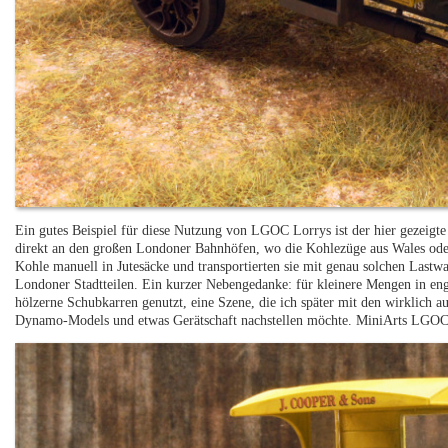
Ein gutes Beispiel für diese Nutzung von LGOC Lorrys ist der hier gezeig
direkt an den großen Londoner Bahnhöfen, wo die Kohlezüge aus Wales oder
Kohle manuell in Jutesäcke und transportierten sie mit genau solchen Lastw
Londoner Stadtteilen. Ein kurzer Nebengedanke: für kleinere Mengen in eng
hölzerne Schubkarren genutzt, eine Szene, die ich später mit den wirklich 
Dynamo-Models und etwas Gerätschaft nachstellen möchte. MiniArts LGOC C