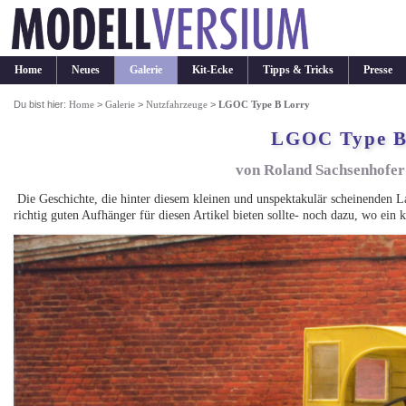
Home
Neues
Galerie
Kit-Ecke
Tipps & Tricks
Presse
Du bist hier:
Home
>
Galerie
>
Nutzfahrzeuge
>
LGOC Type B Lorry
LGOC Type B
von Roland Sachsenhofer
Die Geschichte, die hinter diesem kleinen und unspektakulär scheinenden La
richtig guten Aufhänger für diesen Artikel bieten sollte- noch dazu, wo ein