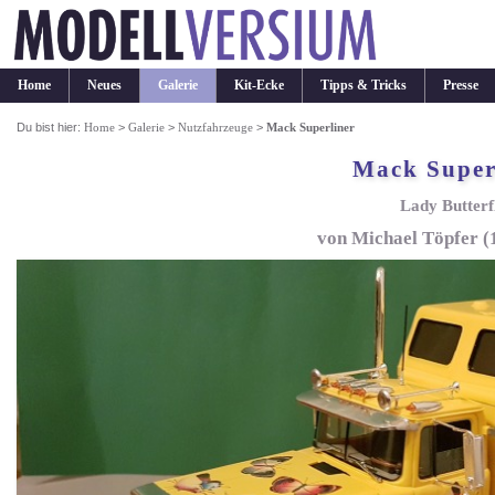
Home
Neues
Galerie
Kit-Ecke
Tipps & Tricks
Presse
Du bist hier:
Home
>
Galerie
>
Nutzfahrzeuge
>
Mack Superliner
Mack Super
Lady Butterf
von Michael Töpfer (1