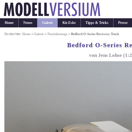
Home
Neues
Galerie
Kit-Ecke
Tipps & Tricks
Presse
Du bist hier:
Home
>
Galerie
>
Nutzfahrzeuge
>
Bedford O-Series Recovery Truck
Bedford O-Series R
von Jens Lohse (1: