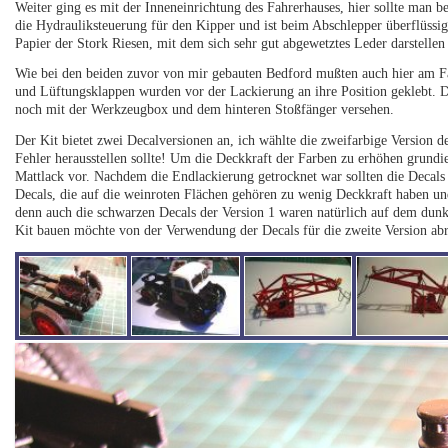
Weiter ging es mit der Inneneinrichtung des Fahrerhauses, hier sollte man bei
die Hydrauliksteuerung für den Kipper und ist beim Abschlepper überflüssig
Papier der Stork Riesen, mit dem sich sehr gut abgewetztes Leder darstellen 
Wie bei den beiden zuvor von mir gebauten Bedford mußten auch hier am Fa
und Lüftungsklappen wurden vor der Lackierung an ihre Position geklebt. 
noch mit der Werkzeugbox und dem hinteren Stoßfänger versehen.
Der Kit bietet zwei Decalversionen an, ich wählte die zweifarbige Version d
Fehler herausstellen sollte! Um die Deckkraft der Farben zu erhöhen grundi
Mattlack vor. Nachdem die Endlackierung getrocknet war sollten die Decals a
Decals, die auf die weinroten Flächen gehören zu wenig Deckkraft haben un
denn auch die schwarzen Decals der Version 1 waren natürlich auf dem dunk
Kit bauen möchte von der Verwendung der Decals für die zweite Version abr