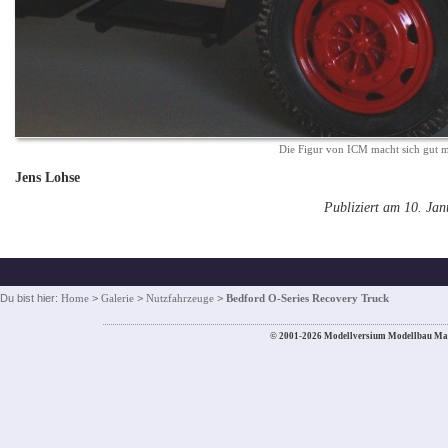
Die Figur von ICM macht sich gut 
Jens Lohse
Publiziert am 10. Ja
Du bist hier:
Home
>
Galerie
>
Nutzfahrzeuge
>
Bedford O-Series Recovery Truck
© 2001-2026 Modellversium Modellbau Ma