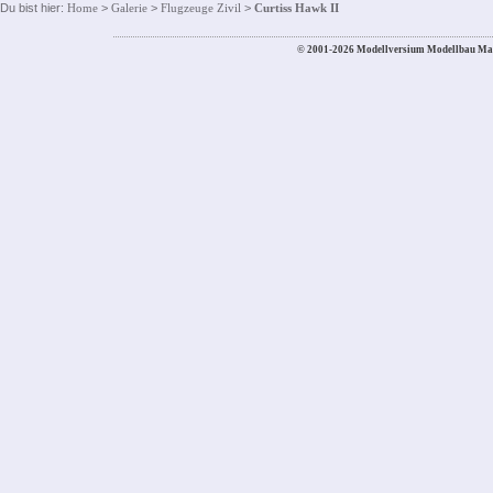
Du bist hier:
Home
>
Galerie
>
Flugzeuge Zivil
>
Curtiss Hawk II
© 2001-2026 Modellversium Modellbau Ma