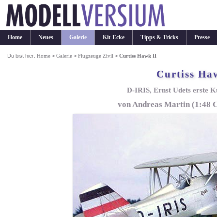
Home
Neues
Galerie
Kit-Ecke
Tipps & Tricks
Presse
Du bist hier:
Home
>
Galerie
>
Flugzeuge Zivil
>
Curtiss Hawk II
Curtiss Ha
D-IRIS, Ernst Udets erste K
von Andreas Martin (1:48 C