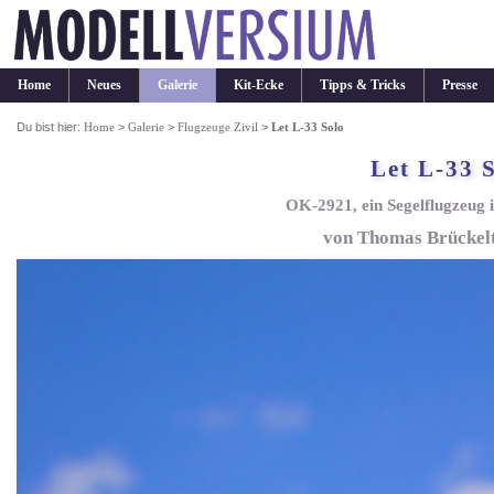
Home
Neues
Galerie
Kit-Ecke
Tipps & Tricks
Presse
Du bist hier:
Home
>
Galerie
>
Flugzeuge Zivil
>
Let L-33 Solo
Let L-33 
OK-2921, ein Segelflugzeug 
von Thomas Brückelt