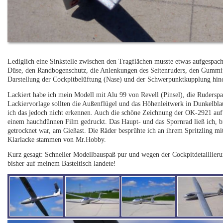
Lediglich eine Sinkstelle zwischen den Tragflächen musste etwas aufgespach
Düse, den Randbogenschutz, die Anlenkungen des Seitenruders, den Gummi
Darstellung der Cockpitbelüftung (Nase) und der Schwerpunktkupplung hin
Lackiert habe ich mein Modell mit Alu 99 von Revell (Pinsel), die Ruderspa
Lackiervorlage sollten die Außenflügel und das Höhenleitwerk in Dunkelbl
ich das jedoch nicht erkennen. Auch die schöne Zeichnung der OK-2921 auf d
einem hauchdünnen Film gedruckt. Das Haupt- und das Spornrad ließ ich, bis
getrocknet war, am Gießast. Die Räder besprühte ich an ihrem Spritzling mi
Klarlacke stammen von Mr.Hobby.
Kurz gesagt: Schneller Modellbauspaß pur und wegen der Cockpitdetaillieru
bisher auf meinem Basteltisch landete!