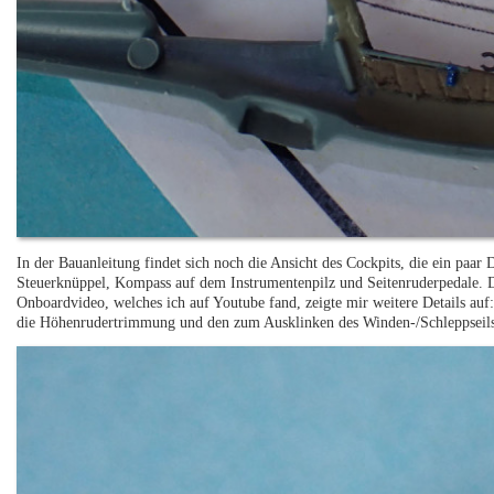
In der Bauanleitung findet sich noch die Ansicht des Cockpits, die ein paar
Steuerknüppel, Kompass auf dem Instrumentenpilz und Seitenruderpedale. D
Onboardvideo, welches ich auf Youtube fand, zeigte mir weitere Details au
die Höhenrudertrimmung und den zum Ausklinken des Winden-/Schleppseils a