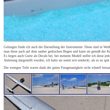
Gelungen finde ich auch die Darstellung der Instrumente: Diese sind in We
man diese auch auf dem sauber gedrucken Bogen und kann sie gemäß der Kon
Es liegen auch Gurte als Decals bei, bei meinem Modell stellte ich diese jedo
Anleitung dargestellt wurden, ich hatte sie somit erst entdeckt, als es zu spät
Die wenigen Teile waren dank der guten Passgenauigkeit recht schnell beis