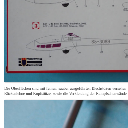
Die Oberflächen sind mit feinen, sauber ausgeführten Blechstößen versehen
Rückenlehne und Kopfstütze, sowie die Verkleidung der Rumpfseitenwände fi