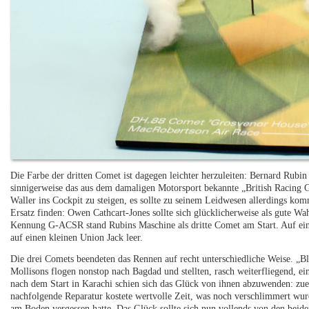
Die Farbe der dritten Comet ist dagegen leichter herzuleiten: Bernard Rubi
sinnigerweise das aus dem damaligen Motorsport bekannte „British Racing G
Waller ins Cockpit zu steigen, es sollte zu seinem Leidwesen allerdings ko
Ersatz finden: Owen Cathcart-Jones sollte sich glücklicherweise als gute W
Kennung G-ACSR stand Rubins Maschine als dritte Comet am Start. Auf eine
auf einen kleinen Union Jack leer.
Die drei Comets beendeten das Rennen auf recht unterschiedliche Weise. „
Mollisons flogen nonstop nach Bagdad und stellten, rasch weiterfliegend, e
nach dem Start in Karachi schien sich das Glück von ihnen abzuwenden: zue
nachfolgende Reparatur kostete wertvolle Zeit, was noch verschlimmert wurd
am Boden vergessen hatte. Das Glück sollte sich nun vollends von den bei