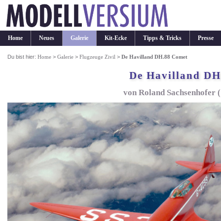
Home
Neues
Galerie
Kit-Ecke
Tipps & Tricks
Presse
Du bist hier:
Home
>
Galerie
>
Flugzeuge Zivil
>
De Havilland DH.88 Comet
De Havilland DH
von Roland Sachsenhofer 