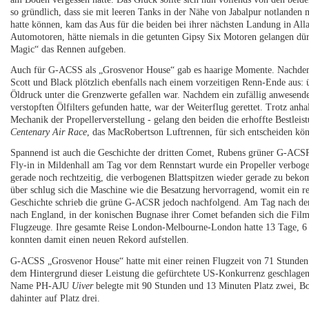
so gründlich, dass sie mit leeren Tanks in der Nähe von Jabalpur notlanden
hatte können, kam das Aus für die beiden bei ihrer nächsten Landung in Alla
Automotoren, hätte niemals in die getunten Gipsy Six Motoren gelangen dü
Magic“ das Rennen aufgeben.
Auch für G-ACSS als „Grosvenor House“ gab es haarige Momente. Nachdem s
Scott und Black plötzlich ebenfalls nach einem vorzeitigen Renn-Ende aus
Öldruck unter die Grenzwerte gefallen war. Nachdem ein zufällig anwesen
verstopften Ölfilters gefunden hatte, war der Weiterflug gerettet. Trotz an
Mechanik der Propellerverstellung - gelang den beiden die erhoffte Bestlei
Centenary Air Race
, das MacRobertson Luftrennen, für sich entscheiden kö
Spannend ist auch die Geschichte der dritten Comet, Rubens grüner G-ACS
Fly-in in Mildenhall am Tag vor dem Rennstart wurde ein Propeller verboge
gerade noch rechtzeitig, die verbogenen Blattspitzen wieder gerade zu be
über schlug sich die Maschine wie die Besatzung hervorragend, womit ein re
Geschichte schrieb die grüne G-ACSR jedoch nachfolgend. Am Tag nach de
nach England, in der konischen Bugnase ihrer Comet befanden sich die Fil
Flugzeuge. Ihre gesamte Reise London-Melbourne-London hatte 13 Tage, 6 
konnten damit einen neuen Rekord aufstellen.
G-ACSS „Grosvenor House“ hatte mit einer reinen Flugzeit von 71 Stunden d
dem Hintergrund dieser Leistung die gefürchtete US-Konkurrenz geschlage
Name PH-AJU
Uiver
belegte mit 90 Stunden und 13 Minuten Platz zwei, B
dahinter auf Platz drei.