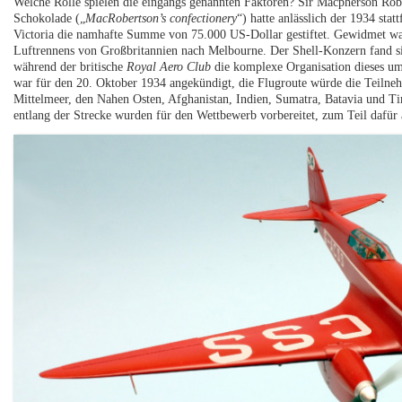
Welche Rolle spielen die eingangs genannten Faktoren? Sir Macpherson Rob
Schokolade („
MacRobertson’s confectionery
“) hatte anlässlich der 1934 sta
Victoria die namhafte Summe von 75.000 US-Dollar gestiftet. Gewidmet wa
Luftrennens von Großbritannien nach Melbourne. Der Shell-Konzern fand sich
während der britische
Royal Aero Club
die komplexe Organisation dieses u
war für den 20. Oktober 1934 angekündigt, die Flugroute würde die Teilne
Mittelmeer, den Nahen Osten, Afghanistan, Indien, Sumatra, Batavia und Tim
entlang der Strecke wurden für den Wettbewerb vorbereitet, zum Teil dafür