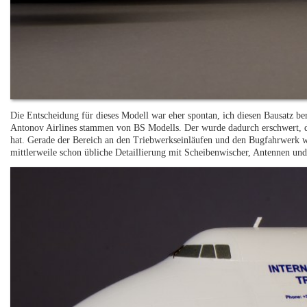
Die Entscheidung für dieses Modell war eher spontan, ich diesen Bausatz be
Antonov Airlines stammen von BS Modells. Der wurde dadurch erschwert, da
hat. Gerade der Bereich an den Triebwerkseinläufen und den Bugfahrwerk wa
mittlerweile schon übliche Detaillierung mit Scheibenwischer, Antennen und 