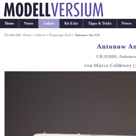
Home
Neues
Galerie
Kit-Ecke
Tipps & Tricks
Presse
Du bist hier:
Home
>
Galerie
>
Flugzeuge Zivil
>
Antonow An-124
Antonow A
UR-82008, Antonow 
von Marco Coldewey (1