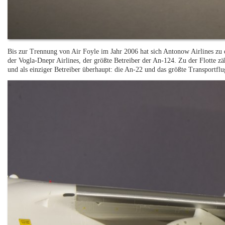
Bis zur Trennung von Air Foyle im Jahr 2006 hat sich Antonow Airlines zu 
der Vogla-Dnepr Airlines, der größte Betreiber der An-124. Zu der Flotte 
und als einziger Betreiber überhaupt: die An-22 und das größte Transportfl