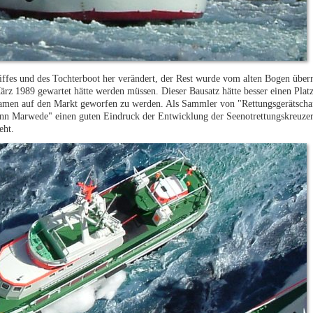
ffes und des Tochterboot her verändert, der Rest wurde vom alten Bogen über
März 1989 gewartet hätte werden müssen. Dieser Bausatz hätte besser einen Platz
Namen auf den Markt geworfen zu werden. Als Sammler von "Rettungsgerätscha
ann Marwede" einen guten Eindruck der Entwicklung der Seenotrettungskreuzer
eht.