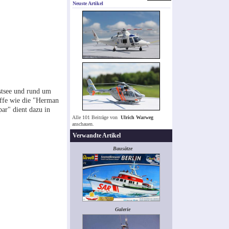
Neuste Artikel
Ostsee und rund um
hiffe wie die "Herman
ar" dient dazu in
Alle 101 Beiträge von
Ulrich Warweg
anschauen.
Verwandte Artikel
Bausätze
Galerie