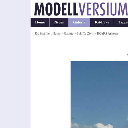
Home
Neues
Galerie
Kit-Ecke
Tipps
Du bist hier:
Home
>
Galerie
>
Schiffe Zivil
>
DGzRS Arkona