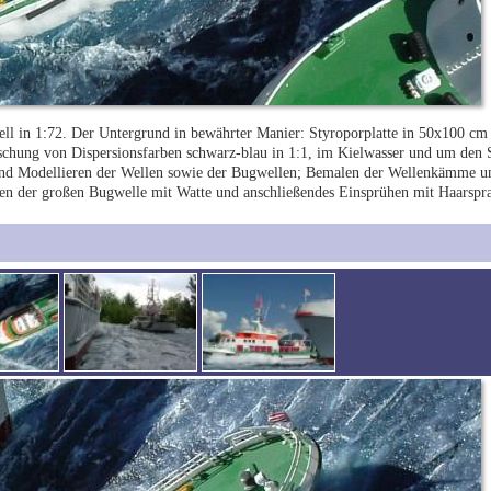
ell in 1:72. Der Untergrund in bewährter Manier: Styroporplatte in 50x100 c
ischung von Dispersionsfarben schwarz-blau in 1:1, im Kielwasser und um den 
nd Modellieren der Wellen sowie der Bugwellen; Bemalen der Wellenkämme un
en der großen Bugwelle mit Watte und anschließendes Einsprühen mit Haarspray