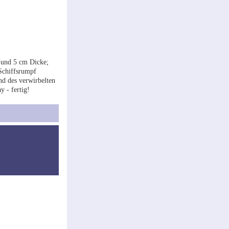
m und 5 cm Dicke;
Schiffsrumpf
d des verwirbelten
 - fertig!