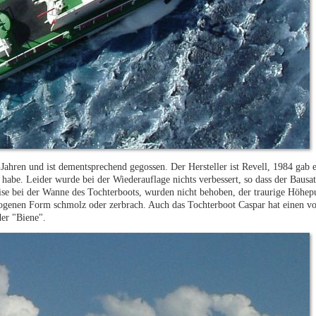
ahren und ist dementsprechend gegossen. Der Hersteller ist Revell, 1984 gab e
abe. Leider wurde bei der Wiederauflage nichts verbessert, so dass der Bausat
ise bei der Wanne des Tochterboots, wurden nicht behoben, der traurige Höhepu
bogenen Form schmolz oder zerbrach. Auch das Tochterboot Caspar hat einen 
er "Biene".