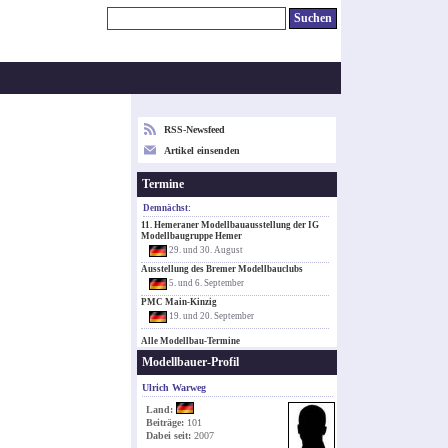
RSS-Newsfeed
Artikel einsenden
Termine
Demnächst:
11. Hemeraner Modellbauausstellung der IG
Modellbaugruppe Hemer
29. und 30. August
Ausstellung des Bremer Modellbauclubs
5. und 6. September
PMC Main-Kinzig
19. und 20. September
Alle Modellbau-Termine
Modellbauer-Profil
Ulrich Warweg
Land:
Beiträge:
101
Dabei seit:
2007