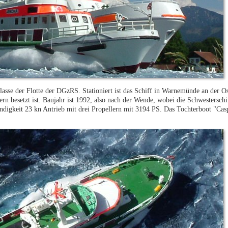
asse der Flotte der DGzRS. Stationiert ist das Schiff in Warnemünde an der 
tern besetzt ist. Baujahr ist 1992, also nach der Wende, wobei die Schwestersc
ndigkeit 23 kn Antrieb mit drei Propellern mit 3194 PS. Das Tochterboot "Casp