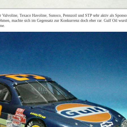
Valvoline, Texaco Havoline, Sunoco, Pennzoil und STP sehr aktiv als Sponsor
nehmen, machte sich im Gegensatz zur Konkurrenz doch eher rar. Gulf Oil wur
me.