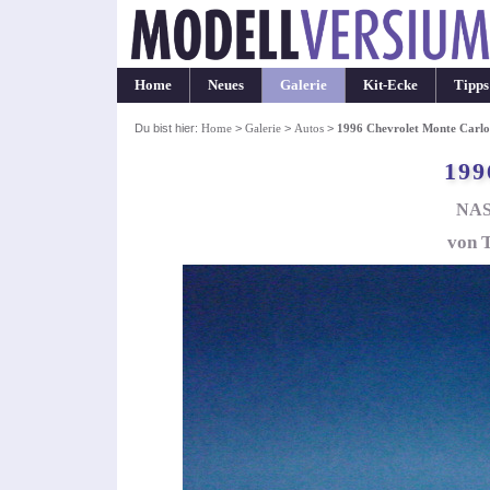
Home
Neues
Galerie
Kit-Ecke
Tipps
Du bist hier:
Home
>
Galerie
>
Autos
>
1996 Chevrolet Monte Carlo
199
NASC
von 