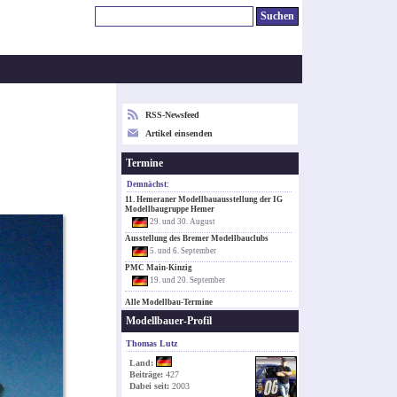
RSS-Newsfeed
Artikel einsenden
Termine
Demnächst:
11. Hemeraner Modellbauausstellung der IG
Modellbaugruppe Hemer
29. und 30. August
Ausstellung des Bremer Modellbauclubs
5. und 6. September
PMC Main-Kinzig
19. und 20. September
Alle Modellbau-Termine
Modellbauer-Profil
Thomas Lutz
Land:
Beiträge:
427
Dabei seit:
2003