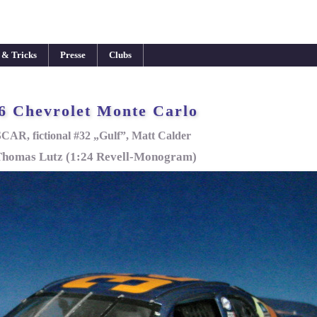
 & Tricks
Presse
Clubs
6 Chevrolet Monte Carlo
AR, fictional #32 „Gulf”, Matt Calder
Thomas Lutz (1:24 Revell-Monogram)