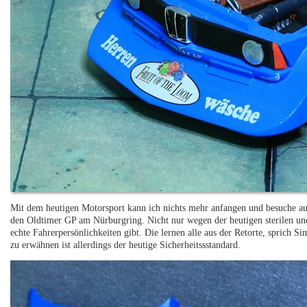
Mit dem heutigen Motorsport kann ich nichts mehr anfangen und besuche auss
den Oldtimer GP am Nürburgring. Nicht nur wegen der heutigen sterilen un
echte Fahrerpersönlichkeiten gibt. Die lernen alle aus der Retorte, sprich Si
zu erwähnen ist allerdings der heutige Sicherheitssstandard.