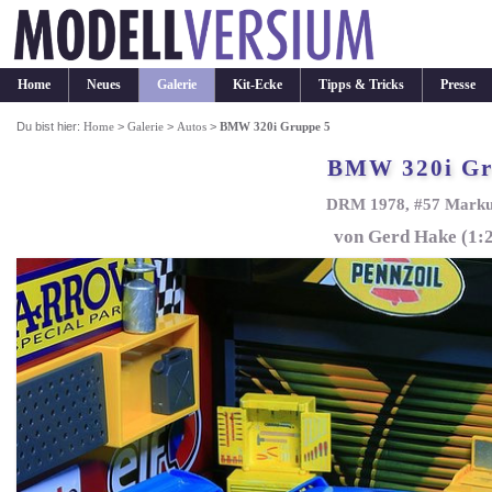
Home
Neues
Galerie
Kit-Ecke
Tipps & Tricks
Presse
Du bist hier:
Home
>
Galerie
>
Autos
>
BMW 320i Gruppe 5
BMW 320i Gr
DRM 1978, #57 Markus
von Gerd Hake (1:2