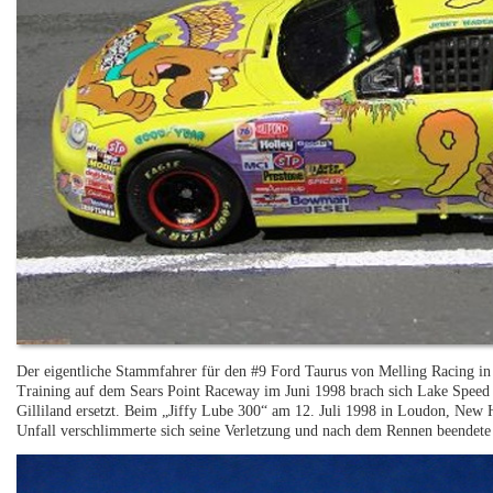
Der eigentliche Stammfahrer für den #9 Ford Taurus von Melling Racing in
Training auf dem Sears Point Raceway im Juni 1998 brach sich Lake Speed
Gilliland ersetzt. Beim „Jiffy Lube 300“ am 12. Juli 1998 in Loudon, New 
Unfall verschlimmerte sich seine Verletzung und nach dem Rennen beendete 