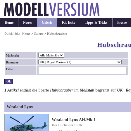
Home
Neues
Galerie
Kit-Ecke
Tipps & Tricks
Presse
Du bist hier:
Home
>
Galerie
>
Hubschrauber
Hubschra
Maßstab:
Benutzer:
Filter:
1 Artikel
enthält die Sparte
Hubschrauber
im
Maßstab
begrenzt auf
UK | Ro
Westland Lynx
Westland Lynx AH.Mk.1
Der Luchs der Lüfte