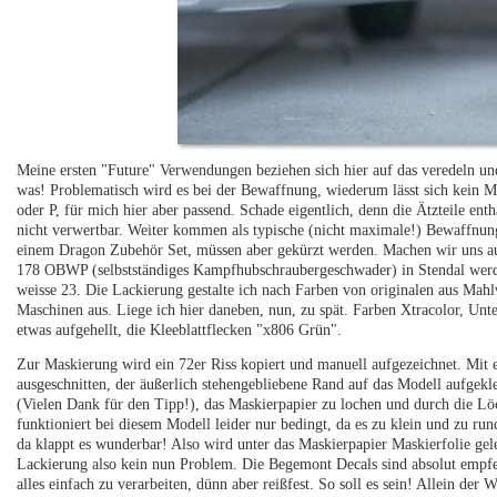
Meine ersten "Future" Verwendungen beziehen sich hier auf das veredeln un
was! Problematisch wird es bei der Bewaffnung, wiederum lässt sich kein 
oder P, für mich hier aber passend. Schade eigentlich, denn die Ätzteile en
nicht verwertbar. Weiter kommen als typische (nicht maximale!) Bewaffnun
einem Dragon Zubehör Set, müssen aber gekürzt werden. Machen wir uns auf
178 OBWP (selbstständiges Kampfhubschraubergeschwader) in Stendal werden,
weisse 23. Die Lackierung gestalte ich nach Farben von originalen aus Mahl
Maschinen aus. Liege ich hier daneben, nun, zu spät. Farben Xtracolor, Unt
etwas aufgehellt, die Kleeblattflecken "x806 Grün".
Zur Maskierung wird ein 72er Riss kopiert und manuell aufgezeichnet. Mit 
ausgeschnitten, der äußerlich stehengebliebene Rand auf das Modell aufgek
(Vielen Dank für den Tipp!), das Maskierpapier zu lochen und durch die L
funktioniert bei diesem Modell leider nur bedingt, da es zu klein und zu rund
da klappt es wunderbar! Also wird unter das Maskierpapier Maskierfolie gel
Lackierung also kein nun Problem. Die Begemont Decals sind absolut empf
alles einfach zu verarbeiten, dünn aber reißfest. So soll es sein! Allein de