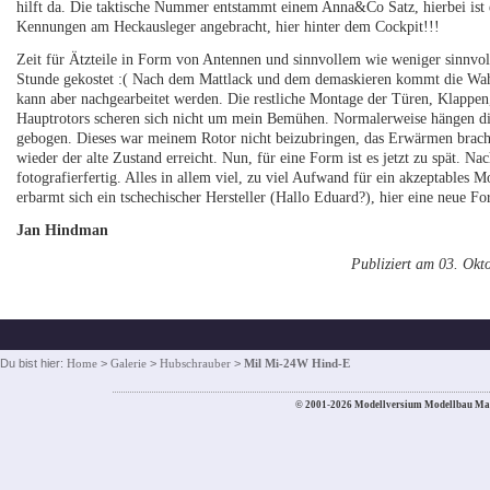
hilft da. Die taktische Nummer entstammt einem Anna&Co Satz, hierbei ist 
Kennungen am Heckausleger angebracht, hier hinter dem Cockpit!!!
Zeit für Ätzteile in Form von Antennen und sinnvollem wie weniger sinnvol
Stunde gekostet :( Nach dem Mattlack und dem demaskieren kommt die Wahrh
kann aber nachgearbeitet werden. Die restliche Montage der Türen, Klappen, 
Hauptrotors scheren sich nicht um mein Bemühen. Normalerweise hängen die R
gebogen. Dieses war meinem Rotor nicht beizubringen, das Erwärmen brach
wieder der alte Zustand erreicht. Nun, für eine Form ist es jetzt zu spät. N
fotografierfertig. Alles in allem viel, zu viel Aufwand für ein akzeptables M
erbarmt sich ein tschechischer Hersteller (Hallo Eduard?), hier eine neue Fo
Jan Hindman
Publiziert am 03. Okt
Du bist hier:
Home
>
Galerie
>
Hubschrauber
>
Mil Mi-24W Hind-E
© 2001-2026 Modellversium Modellbau Ma