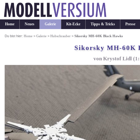
Home
Neues
Galerie
Kit-Ecke
Tipps & Tricks
Presse
Du bist hier:
Home
>
Galerie
>
Hubschrauber
>
Sikorsky MH-60K Black Hawks
Sikorsky MH-60K 
von Krystof Lidl (1: