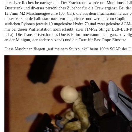
intensiver Recherche nachgebaut. Der Frachtraum wurde um Munitionsbehäl
Zusatztank und diverses persönliches Zubehör für die Crew ergänzt. Bei der
12,7mm M2 Maschinengewehre (50. Cal), die aus dem Frachtraum heraus vo
dieser Version deshalb starr nach vorne gerichtet und werden vom Copiloten
seitlichen Pylonen jeweils 19 ungelenkte Hydra 70 und zwei gelenkte AGM-
mir bei dieser Waffenstation noch erlaubt, zwei FIM-92 Stinger Luft-Luft-Ra
haha). Die Transportversion des Duetts ist im Innenraum nicht ganz so vollg
an der Minigun, der andere sitzend) und die Taue für Fast-Rope-Einsätze.
Diese Maschinen fliegen „auf meinem Stützpunkt“ beim 160th SOAR de