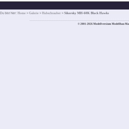
Du bist hier:
Home
>
Galerie
>
Hubschrauber
>
Sikorsky MH-60K Black Hawks
© 2001-2026 Modellversium Modellbau Ma