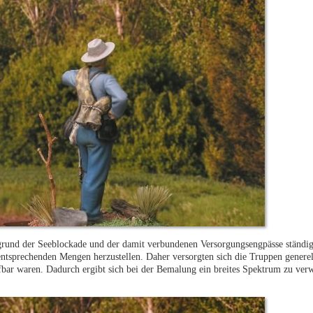
ufgrund der Seeblockade und der damit verbundenen Versorgungsengpässe ständi
entsprechenden Mengen herzustellen. Daher versorgten sich die Truppen generel
fbar waren. Dadurch ergibt sich bei der Bemalung ein breites Spektrum zu ver