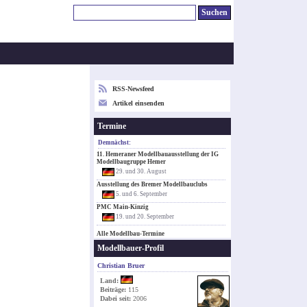
RSS-Newsfeed
Artikel einsenden
Termine
Demnächst:
11. Hemeraner Modellbauausstellung der IG
Modellbaugruppe Hemer
29. und 30. August
Ausstellung des Bremer Modellbauclubs
5. und 6. September
PMC Main-Kinzig
19. und 20. September
Alle Modellbau-Termine
Modellbauer-Profil
Christian Bruer
Land:
Beiträge:
115
Dabei seit:
2006