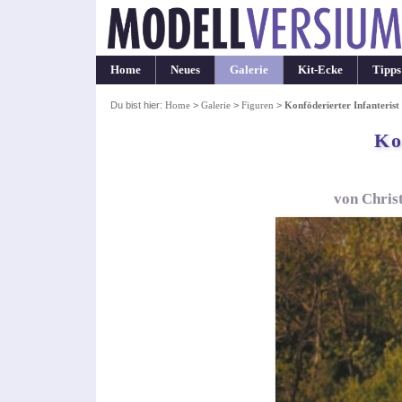
Home
Neues
Galerie
Kit-Ecke
Tipps
Du bist hier:
Home
>
Galerie
>
Figuren
>
Konföderierter Infanterist
Ko
von Chris