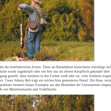
nden der konföderierten Armee. Diese als Roundabout bezeichnete einreihige Ja
e Jacke wurde zugeknöpft oder wie hier nur im oberen Knopfloch geknöpft übe
ng gestellt, dann meistens in den Farben weiß oder rot, viele Soldaten trug
rn. Unser Johnny Reb trägt ein solches blau gemustertes Hemd. Die Hose, norm
ualitativ besseres blaues Exemplar aus den Beständen der Unionsarmee eingetau
de wie Munitionstasche und Trinkflasche.