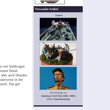
Verwandte Artikel
Galerie
cke mit Stehkragen
r einem Hemd
en aber auch Hemden
alerweise in der
scht. Das gilt
Alle Beiträge zu:
American Civil War (1861–1865)
USA | Sezessionskrieg