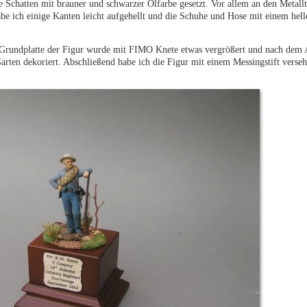
 Schatten mit brauner und schwarzer Ölfarbe gesetzt. Vor allem an den Metall
be ich einige Kanten leicht aufgehellt und die Schuhe und Hose mit einem hel
rundplatte der Figur wurde mit FIMO Knete etwas vergrößert und nach dem 
rten dekoriert. Abschließend habe ich die Figur mit einem Messingstift verse