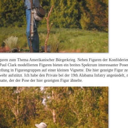
iguren zum Thema Amerikanischer Bürgerkrieg. Neben Figuren der Konföderier
l Clark modellierten Figuren bieten ein breites Spektrum interessanter Pose
ellung in Figurengruppen auf einer kleinen Vignette. Die hier gezeigte Figur ze
ehr aufstützt. Ich habe den Private bei der 19th Alabama Infatry angesiedelt,
atte, der der Pose der hier gezeigten Figur ähnelte.