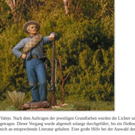
Valejo. Nach dem Auftragen der jeweiligen Grundfarben wurden die Lichter u
fgetragen. Dieser Vorgang wurde abgestuft solange durchgeführt, bis ein fließ
ich an entsprechende Literatur gehalten. Eine große Hilfe bei der Auswahl der