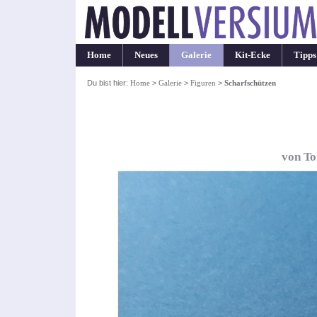
Home
Neues
Galerie
Kit-Ecke
Tipps
Du bist hier:
Home
>
Galerie
>
Figuren
>
Scharfschützen
von To