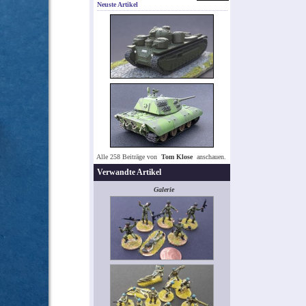
Neuste Artikel
Alle 258 Beiträge von
Tom Klose
anschauen.
Verwandte Artikel
Galerie