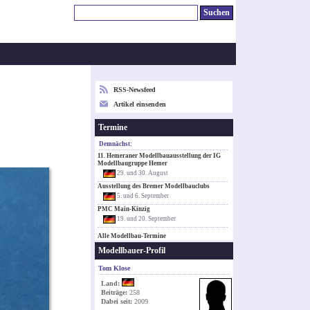
RSS-Newsfeed
Artikel einsenden
Termine
Demnächst:
11. Hemeraner Modellbauausstellung der IG
Modellbaugruppe Hemer
29. und 30. August
Ausstellung des Bremer Modellbauclubs
5. und 6. September
PMC Main-Kinzig
19. und 20. September
Alle Modellbau-Termine
Modellbauer-Profil
Tom Klose
Land:
Beiträge:
258
Dabei seit:
2009