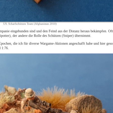
US. Scharfschützen Team (Afghanistan 2010)
ompanie eingebunden sind und den Feind aus der Distanz heraus bekämpfen. Oft 
Spotter), der andere die Rolle des Schützen (Sniper) übernimmt.
Epochen, die ich für diverse Wargame-Aktionen angeschafft habe und hier geso
 1:76.