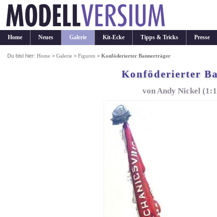
Home
Neues
Galerie
Kit-Ecke
Tipps & Tricks
Presse
Du bist hier:
Home
>
Galerie
>
Figuren
>
Konföderierter Bannerträger
Konföderierter B
von Andy Nickel (1: